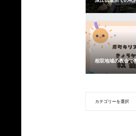
浪江伝道所での礼
相双地域の教会で
OPEN