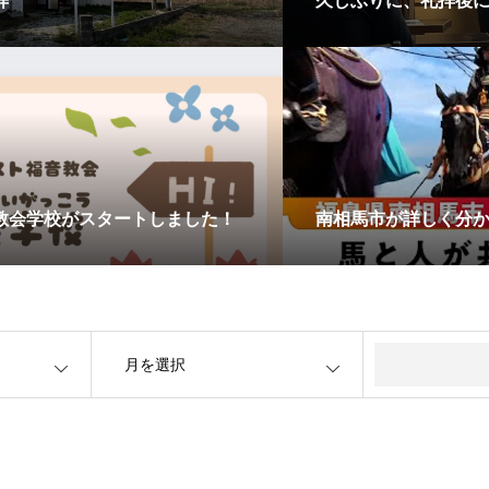
拝
久しぶりに、礼拝後
教会学校がスタートしました！
南相馬市が詳しく分
OPEN